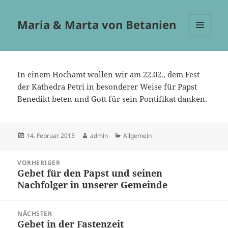
Maria & Marta von Betanien
MENÜ
UND
WIDGETS
In einem Hochamt wollen wir am 22.02., dem Fest
der Kathedra Petri in besonderer Weise für Papst
Benedikt beten und Gott für sein Pontifikat danken.
Veröffentlicht
Autor
Kategorien
14. Februar 2013
admin
Allgemein
am
Beitragsnavigation
VORHERIGER
Gebet für den Papst und seinen
Vorheriger
Nachfolger in unserer Gemeinde
Beitrag:
NÄCHSTER
Gebet in der Fastenzeit
Nächster