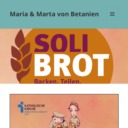
Maria & Marta von Betanien
MENÜ
UND
WIDGETS