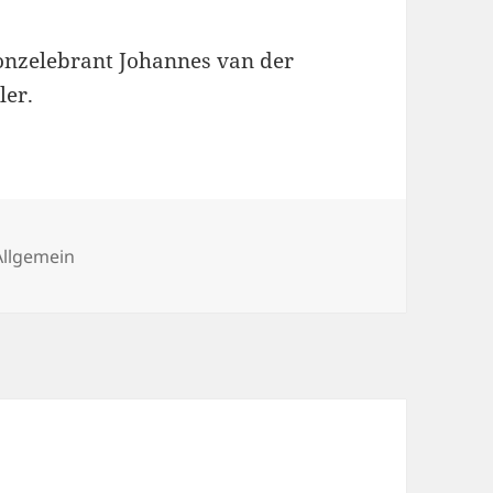
Konzelebrant Johannes van der
ler.
Kategorien
Allgemein