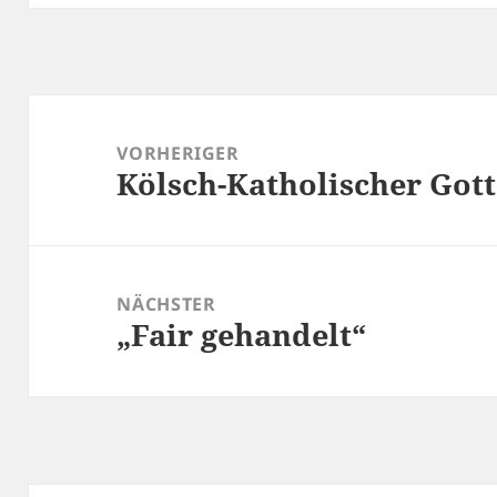
Beitragsnavigation
VORHERIGER
Kölsch-Katholischer Gott
Vorheriger
Beitrag:
NÄCHSTER
„Fair gehandelt“
Nächster
Beitrag: