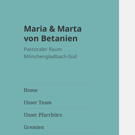
Maria & Marta
von Betanien
Pastoraler Raum
Mönchengladbach-Süd
Home
Unser Team
Unser Pfarrbüro
Gremien