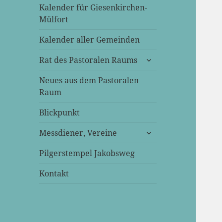
Kalender für Giesenkirchen-
Mülfort
Kalender aller Gemeinden
untermenü
Rat des Pastoralen Raums
öffnen
Neues aus dem Pastoralen
Raum
Blickpunkt
untermenü
Messdiener, Vereine
öffnen
Pilgerstempel Jakobsweg
Kontakt