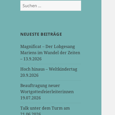
Suchen
nach:
NEUESTE BEITRÄGE
Magnificat – Der Lobgesang
Mariens im Wandel der Zeiten
– 13.9.2026
Hoch hinaus – Weltkindertag
20.9.2026
Beauftragung neuer
Wortgottesfeierleiterinnen
19.07.2026
Talk unter dem Turm am
21.06.2026