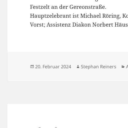
Festzelt an der Gereonstraße.
Hauptzelebrant ist Michael Röring, 
Vorst; Assistenz Diakon Norbert Häus
Veröffentlicht
Autor
20. Februar 2024
Stephan Reiners
am