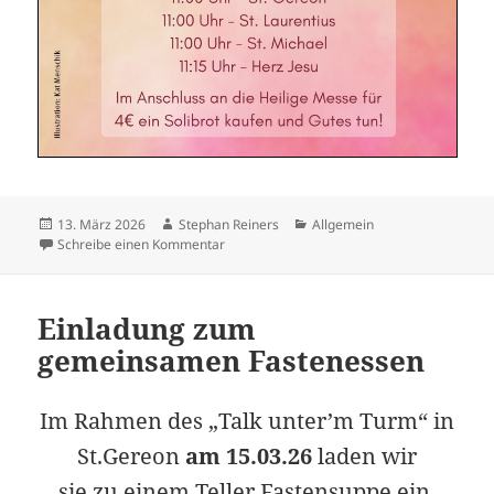
Veröffentlicht
Autor
Kategorien
13. März 2026
Stephan Reiners
Allgemein
am
zu Solibrotaktion 2026
Schreibe einen Kommentar
Einladung zum
gemeinsamen Fastenessen
Im Rahmen des „Talk unter’m Turm“ in
St.Gereon
am 15.03.26
laden wir
sie zu einem Teller Fastensuppe ein.