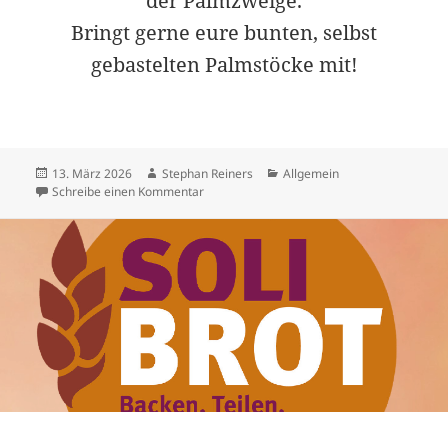
der Palmzweige.
Bringt gerne eure bunten, selbst
gebastelten Palmstöcke mit!
Veröffentlicht
Autor
Kategorien
13. März 2026
Stephan Reiners
Allgemein
am
zu Familiengottesdienst am Palmsonntag
Schreibe einen Kommentar