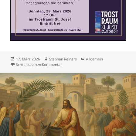
Veröffentlicht
Autor
Kategorien
17. März 2026
Stephan Reiners
Allgemein
am
zu Marionettenspiel im Trostraum
Schreibe einen Kommentar